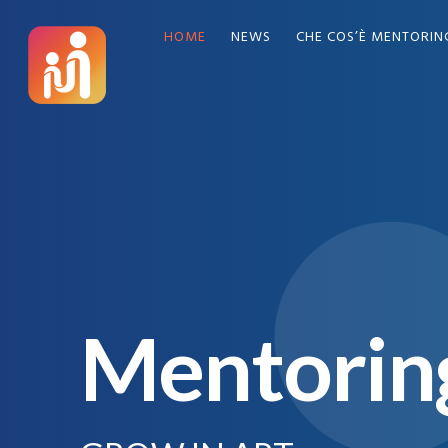
HOME
NEWS
CHE COS’È MENTORIN
Mentorin