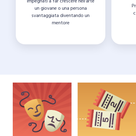
Impegnati a far crescere nell'arte
Pr
un giovane o una persona
c
svantaggiata diventando un
mentore