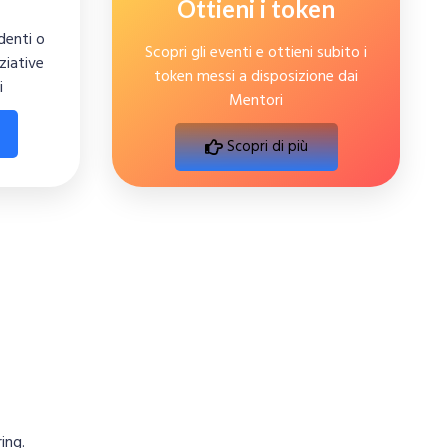
Ottieni i token
udenti o
Scopri gli eventi e ottieni subito i
ziative
token messi a disposizione dai
i
Mentori
Scopri di più
ring.