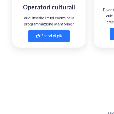
Operatori culturali
Divent
cult
Vuoi inserire i tuoi eventi nella
cres
programmazione Mentoring?
Scopri di più
Espl