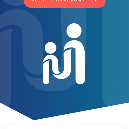
REGJISTROHU NË KOMUNITET