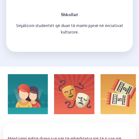
Shkollat
Sinjalizoni studentët që duan të marrin pjesë në iniciativat
kulturore.
Mentorimi është shansi juaj për të mbështetur një të ri ose një