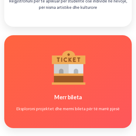
Regjistrohuni për të aplikuar për studentë ose individë në nevojë,
për nisma artistike dhe kulturore
Merr bileta
Eksploroni projektet dhe merrni bileta për të marrë pjesë